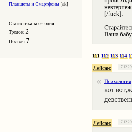
происходи
Планшеты и Смартфоны
[ok]
невтерпеж 
[/fuck].
Статистика за сегодня
Старайтес
2
Тредов:
Ваша бабу
7
Постов:
111
112
113
114
1
Лейсан:
17.12.20
Психология
вот вот,
девствен
Лейсан:
17.12.20