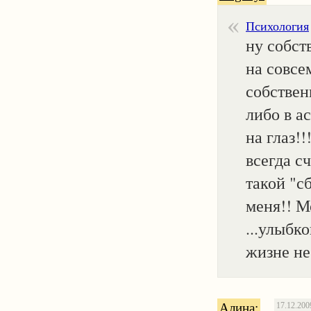
Психология
ну собств
на совсе
собствен
либо в ас
на глаз!!
всегда с
такой "с
меня!! М
...улыбко
жизне не
Алина:
17.12.200