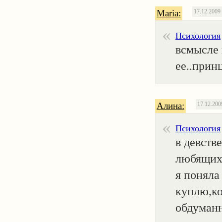
Maria:
17.12.2009
Психология
всмысле 
ее..прин
Алина:
17.12.200
Психология
в девств
любящих 
я поняла
куплю,ко
обдуманн