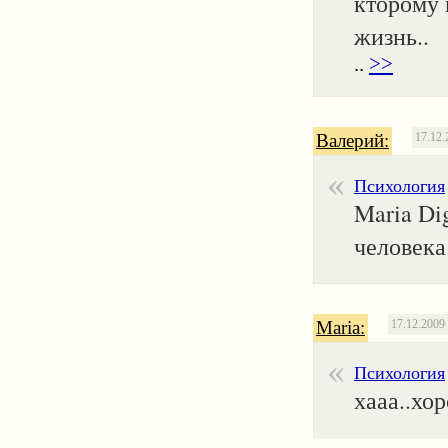
кторому 
жизнь..
..
>>
Валерий:
17.12.
Психология
Maria Di
человека
Maria:
17.12.2009
Психология
хааа..хор