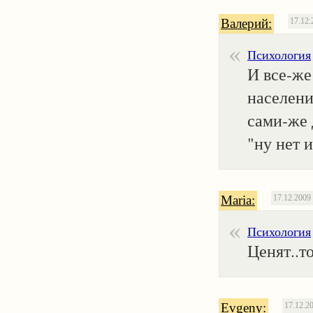
Валерий:
17.12.
Психология
И все-же
населени
сами-же 
"ну нет 
Maria:
17.12.2009
Психология
Ценят..т
Evgeny:
17.12.2