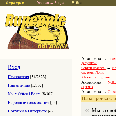
Главная → Борда
Войти
Анонимно →
Псих
девушкой
Вход
→
Сергей Макеев:
No
системы Nolix
Психология
[54/2823]
Alexandre Loginov:
Анонимно →
Nolix
Инвайтница
[5/307]
строчек
Анонимно →
Инва
Nolix Official Board
[8/302]
→
Юлия Савина:
Ум
Пара-тройка сло
→
Народные голосования
[ok]
Вадим Петров:
Nol
человеку вылазит или
Мы за сво
Покупки в Интернете
[ok]