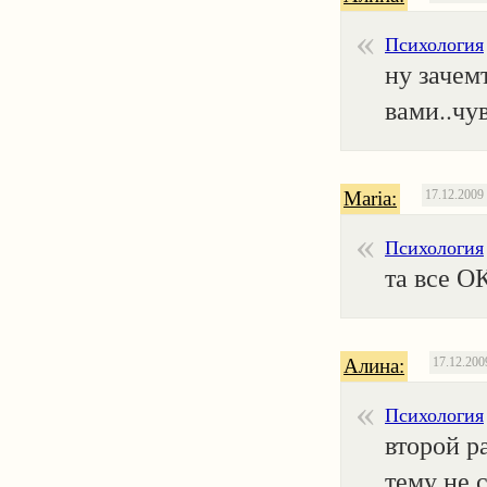
Психология
ну зачем
вами..чув
Maria:
17.12.2009
Психология
та все О
Алина:
17.12.200
Психология
второй р
тему не 