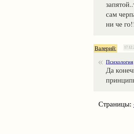
запятой.
сам черп
ни че го
Валерий:
17.12.
Психология
Да конеч
принципы
Страницы: