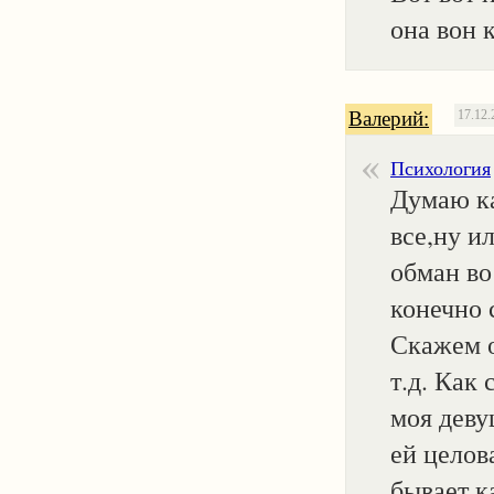
она вон ка
Валерий:
17.12.
Психология
Думаю ка
все,ну ил
обман во
конечно 
Скажем о
т.д. Как
моя деву
ей целова
бывает,ка