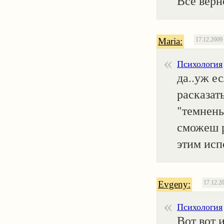
Все верно
Maria:
17.12.2009
Психология
да..уж е
расказать
"темненьк
сможеш р
этим исп
Evgeny:
17.12.2
Психология
Вот вот и