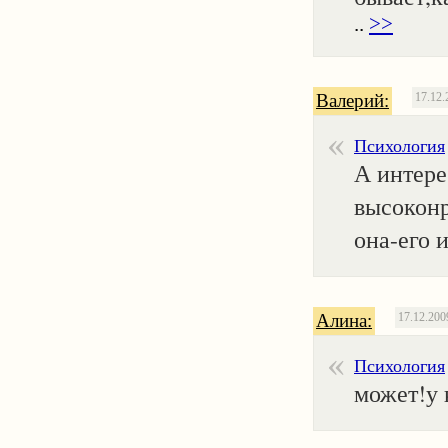
..
>>
Валерий:
17.12.
Психология
А интере
высоконр
она-его 
Алина:
17.12.200
Психология
может!у 