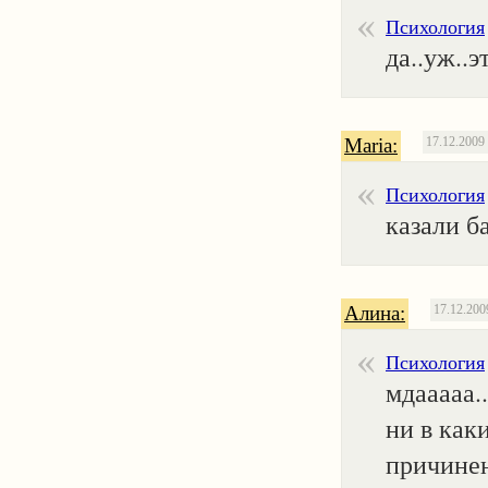
Психология
да..уж..э
Maria:
17.12.2009
Психология
казали ба
Алина:
17.12.200
Психология
мдааааа.
ни в каки
причинен