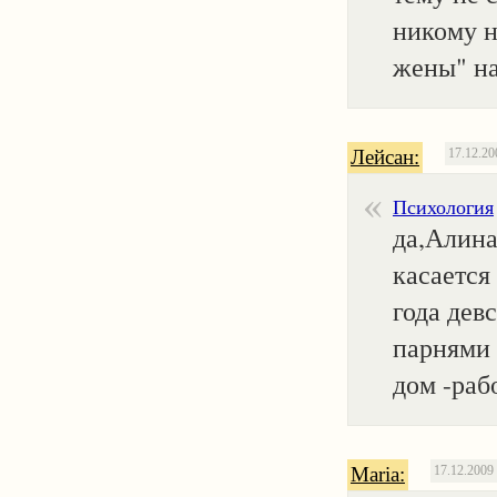
никому н
жены" на
Лейсан:
17.12.20
Психология
да,Алина
касается
года дев
парнями 
дом -раб
Maria:
17.12.2009