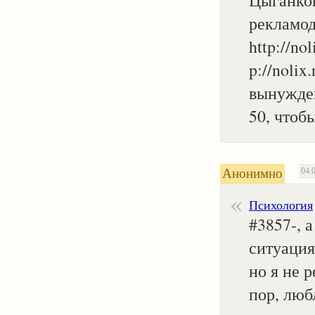
Цыганков
рекламода
http://nol
p://nolix
вынужден 
50, чтоб
Анонимно
04.
Психология
#3857-, 
ситуация
но я не 
пор, люб