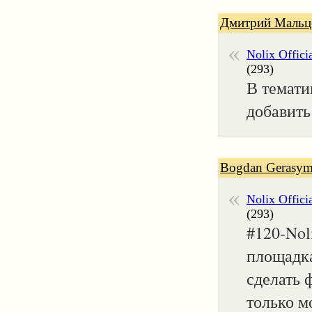
Дмитрий Мальц
Nolix Offici
(293)
В темати
добавить
Bogdan Gerasym
Nolix Offici
(293)
#120-Nol
площадка
сделать 
только м