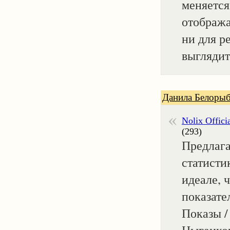
меняется.
отобража
ни для р
выглядит
Данила Белорыб
Nolix Offici
(293)
Предлага
статисти
идеале, 
показате
Показы /