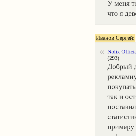
У меня т
что я дев
Иванов Сергей:
Nolix Offici
(293)
Добрый д
рекламну
покупать
так и ос
поставили
статисти
примеру 