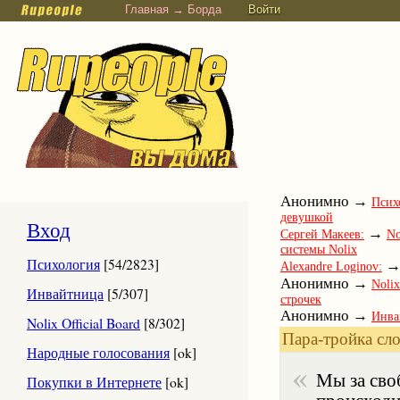
Главная → Борда
Войти
Анонимно →
Псих
девушкой
Вход
→
Сергей Макеев:
No
системы Nolix
Психология
[54/2823]
Alexandre Loginov:
Анонимно →
Nolix
Инвайтница
[5/307]
строчек
Анонимно →
Инва
Nolix Official Board
[8/302]
→
Юлия Савина:
Ум
Пара-тройка сло
→
Народные голосования
[ok]
Вадим Петров:
Nol
человеку вылазит или
Мы за сво
Покупки в Интернете
[ok]