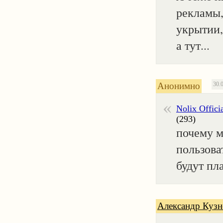
рекламы
укрытии,
а тут...
Анонимно
30.
Nolix Offici
(293)
почему м
пользова
будут пл
Александр Кузн