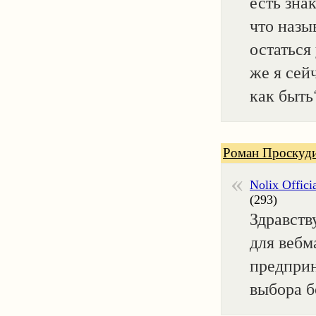
есть зна
что назы
остаться 
же я сей
как быть
Роман Проскуд
Nolix Offici
(293)
Здравств
для вебм
предприн
выбора б