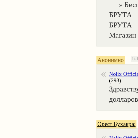
» Беспл
БРУТА »
БРУТА 
Магазин 
Анонимно
14.
Nolix Offici
(293)
Здравств
долларов
Орест Бухакра: