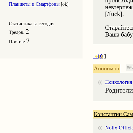
происходи
Планшеты и Смартфоны
[ok]
невтерпеж 
[/fuck].
Статистика за сегодня
Старайтес
2
Тредов:
Ваша бабу
7
Постов:
+10
]
Анонимно
09.
Психология
Родители
Константин Сам
Nolix Offici