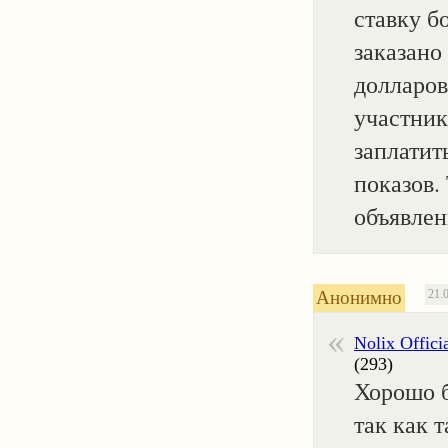
ставку б
заказано 
долларов
участник
заплатить
показов.
объявлен
Анонимно
21.
Nolix Offici
(293)
Хорошо б
так как 