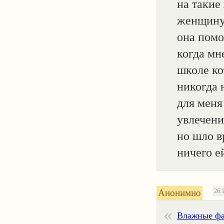
на такие
женщину 
она помо
когда мн
школе ко
никогда 
для меня
увлечени
но шло в
ничего е
Анонимно
26.
Влажные фа