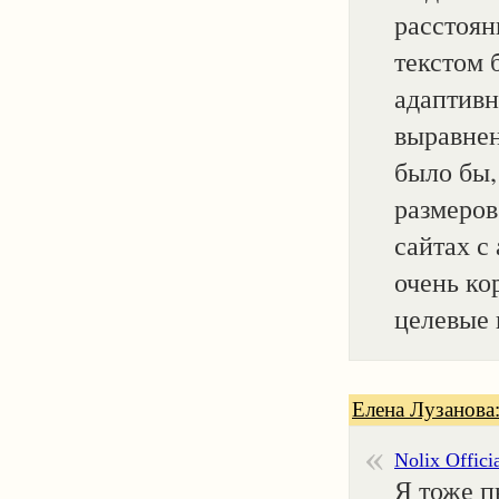
расстоян
текстом 
адаптивн
выравнен
было бы,
размеров
сайтах с
очень ко
целевые 
Елена Лузанова
Nolix Offici
Я тоже п