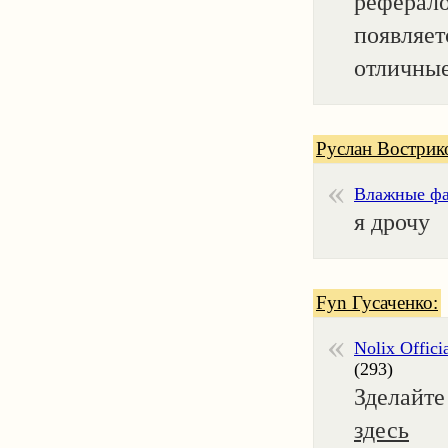
реферало
появляет
отличные
Руслан Вострик
Влажные фа
я дрочу
Fyn Гусаченко:
Nolix Offici
(293)
Зделайт
здесь
(Це