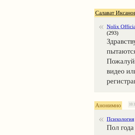
Салават Иксано
Nolix Offici
(293)
Здравств
пытаются
Пожалуй
видео ил
регистра
Анонимно
10.
Психология
Пол года 