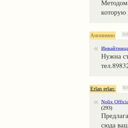
Методом 
которую
Анонимно
12.
Инвайтниц
Нужна с
тел.8983
Erlan erlan:
02.
Nolix Offici
(293)
Предлага
сюда ваш