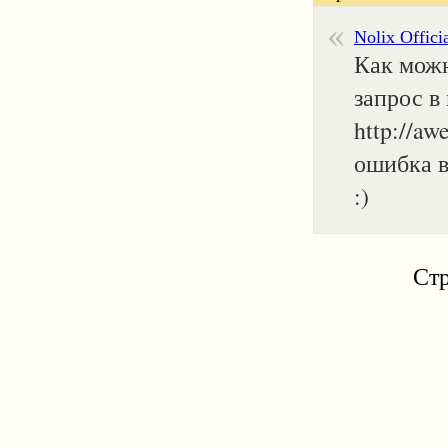
Nolix Offici
Как можн
запрос в
http://a
ошибка в
:)
Ст